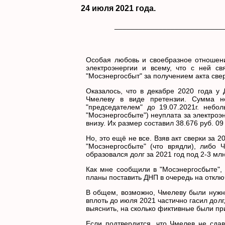
24 июля 2021 года.
___________________________
Особая любовь и своебразное отношени
электроэнергии и всему, что с ней св
"Мосэнергосбыт" за получением акта све
Оказалось, что в декабре 2020 года у
Чмелеву в виде претензии. Сумма не
"председателем" до 19.07.2021г. небо
"Мосэнергосбыте") неуплата за электроэ
внизу. Их размер составил 38.676 руб. 09 
Но, это ещё не все. Взяв акт сверки за 
"Мосэнергосбыте" (что врядли), либо 
образовался долг за 2021 год под 2-3 млн
Как мне сообщили в "Мосэнергосбыте", 
планы поставить ДНП в очередь на отклю
В общем, возможно, Чмелеву были нужны 
вплоть до июля 2021 частично гасил долг
выяснить, на сколько фиктивные были пр
Если подтвердится, что Чмелев не сдав