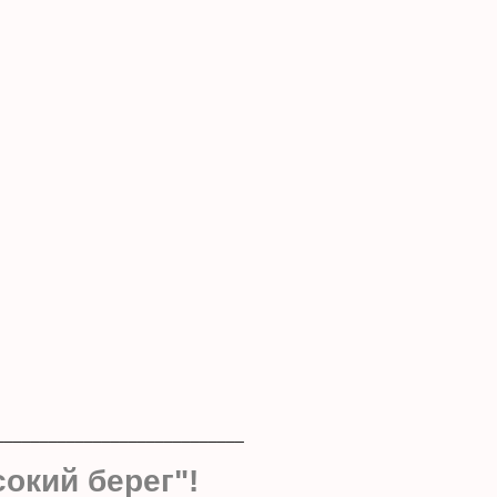
____________________________
окий берег"!