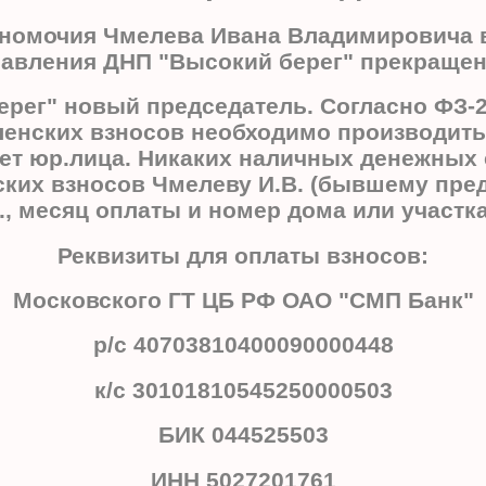
олномочия Чмелева Ивана Владимировича в
авления ДНП "Высокий берег" прекраще
ерег" новый председатель. Согласно ФЗ-2
членских взносов необходимо производи
ет юр.лица. Никаких наличных денежных
ких взносов Чмелеву И.В. (бывшему предс
., месяц оплаты и номер дома или участка
Реквизиты для оплаты взносов:
Московского ГТ ЦБ РФ ОАО "СМП Банк"
р/с 40703810400090000448
к/с 30101810545250000503
БИК 044525503
ИНН 5027201761