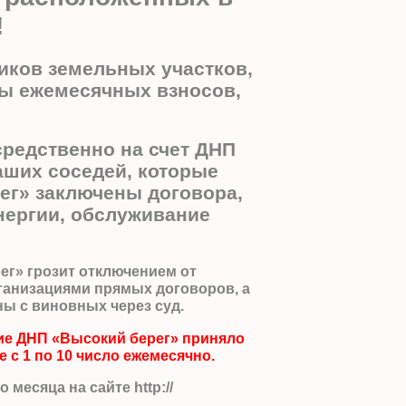
!
ников земельных участков,
ны ежемесячных взносов,
редственно на счет ДНП
аших соседей, которые
ег» заключены договора,
энергии, обслуживание
ег» грозит отключением от
ганизациями прямых договоров, а
ы с виновных через суд.
ние ДНП «Высокий берег» приняло
с 1 по 10 число ежемесячно.
месяца на сайте http://