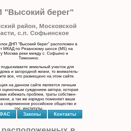
 "Высокий берег"
ский район, Московской
асти, с.п. Софьинское
елок ДНП "Высокий берег" расположен в
от МКАД по Рязанскому шоссе (М5) на
гу Москва реки между с. Софьино и
Тимонино.
 подыскиваете земельный участок для
дома и загородной жизни, то вниматель-
ите все, что размещено на этом сайте.
ия на данном сайте является личным
 оценочным суждением автора, которая
вам избежать проблем, траты собствен-
мени, а так же изрядно поменяет ваши
на современное российское общество и
гос. институты.
ФАС
Законы
Контакты
 расположенных в