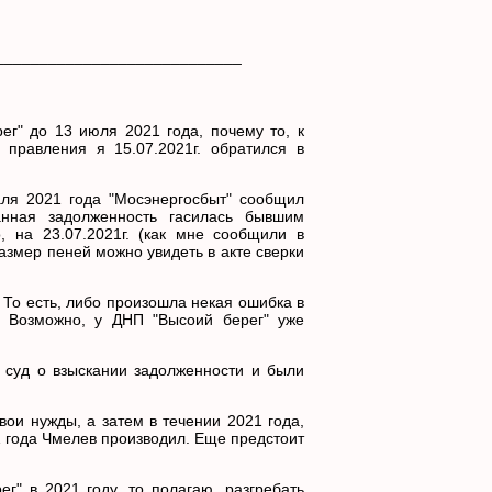
____________________________
г" до 13 июля 2021 года, почему то, к
 правления я 15.07.2021г. обратился в
.
аля 2021 года "Мосэнергосбыт" сообщил
анная задолженность гасилась бывшим
, на 23.07.2021г. (как мне сообщили в
азмер пеней можно увидеть в акте сверки
. То есть, либо произошла некая ошибка в
.. Возможно, у ДНП "Высоий берег" уже
в суд о взыскании задолженности и были
вои нужды, а затем в течении 2021 года,
21 года Чмелев производил. Еще предстоит
г" в 2021 году, то полагаю, разгребать