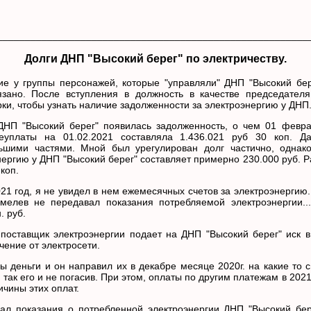
________________________________________________________
Долги ДНП "Высокий берег" по электричеству.
е у группы персонажей, которые "управляли" ДНП "Высокий бере
язано. После вступления в должность в качестве председателя
рки, чтобы узнать наличие задолженности за электроэнергию у ДНП
 ДНП "Высокий берег" появилась задолженность, о чем 01 февр
уплаты на 01.02.2021 составляла 1.436.021 руб 30 коп. Д
льшими частями. Мной был урегулирован долг частично, однако
нергию у ДНП "Высокий берег" составляет примерно 230.000 руб. Р
коп.
2021 год, я не увидел в нем ежемесячных счетов за электроэнергию
Чмелев не передавал показания потребляемой электроэнергии.
. руб.
поставщик электроэнергии подает на ДНП "Высокий берег" иск 
чение от электросети.
деньги и он направил их в декабре месяце 2020г. на какие то с
, так его и не погасив. При этом, оплаты по другим платежам в 20
ичины этих оплат.
ал показания о потребленной электроэнергии ДНП "Высокий бере