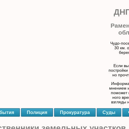
ДНП
Рамен
обл
Чудо-пос
30 км. 
бере
Если вы
постройки 
но прочт
Информац
мнением и
поможет 
ного вре
взгляды 
бытия
Полиция
Прокуратура
Суды
венники земельных участков,