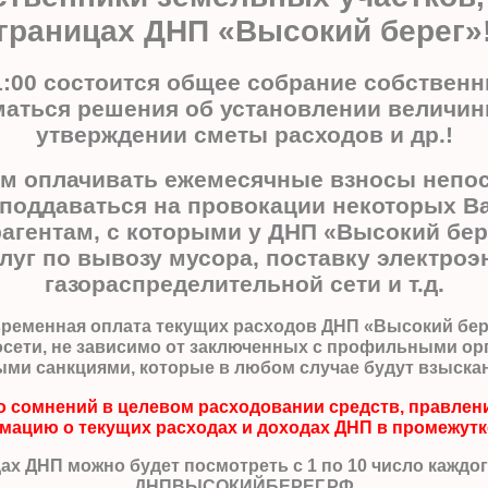
границах ДНП «Высокий берег»
11:00 состоится общее собрание собствен
маться решения об установлении величи
утверждении сметы расходов и др.!
им оплачивать ежемесячные взносы непос
 поддаваться на провокации некоторых В
рагентам, с которыми у ДНП «Высокий бер
слуг по вывозу мусора, поставку электро
газораспределительной сети и т.д.
евременная оплата текущих расходов ДНП «Высокий бер
осети, не зависимо от заключенных с профильными ор
ыми санкциями, которые в любом случае будут взыскан
ыло сомнений в целевом расходовании средств, правле
ацию о текущих расходах и доходах ДНП в промежутке 
ах ДНП можно будет посмотреть с 1 по 10 число каждого 
ДНПВЫСОКИЙБЕРЕГ.РФ